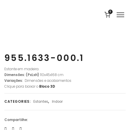
0
955.1633-000.1
Estante em madeira.
Dimensões: (PxLxH)
110x45x168 cm
Variações:
Dimensões e acabamentos
Clique para baixar o
Bloco
3D
CATEGORIES:
Estantes
,
Indoor
Compartilhe: