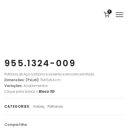
0
955.1324-009
Poltrona de Aço carbono e assento e encosto estofado.
Dimensões: (PxLxH)
71x65x54 cm
Variações:
Acabamentos
Clique para baixar o
Bloco
3D
CATEGORIES:
Indoor
,
Poltronas
Compartilhe: