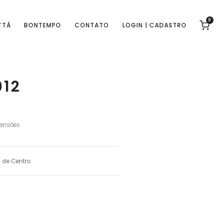
0
TTÁ
BONTEMPO
CONTATO
LOGIN | CADASTRO
012
ensões
 de Centro