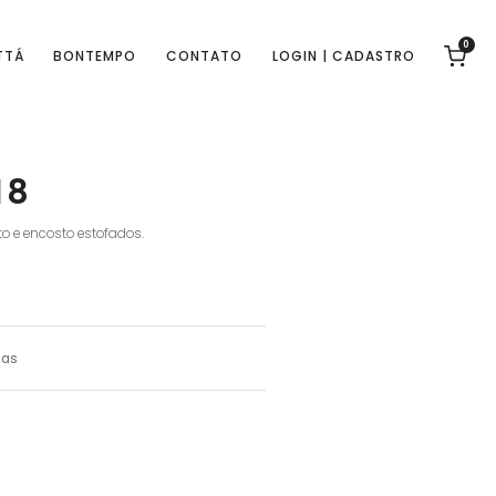
0
TTÁ
BONTEMPO
CONTATO
LOGIN | CADASTRO
18
o e encosto estofados.
nas