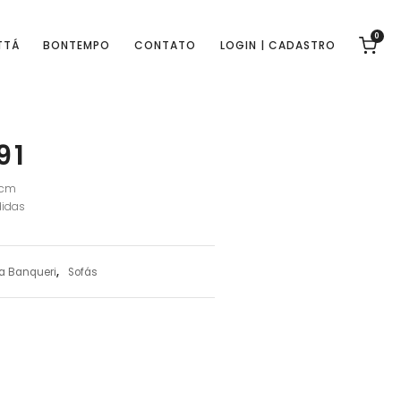
0
TTÁ
BONTEMPO
CONTATO
LOGIN | CADASTRO
91
 cm
idas
a Banqueri
,
Sofás