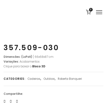
0
357.509-030
Dimensões: (LxPxH)
[ 66x68x87 cm
Variações:
Acabamentos
Clique para baixar o
Bloco 3D
CATEGORIES:
Cadeiras
,
Outdoor
,
Roberta Banqueri
Compartilhe: