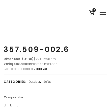
0
357.509-002.6
Dimensões: (LxPxH)
[ 221x85x78 cm
Variações:
Acabamentos e medidas
Clique para baixar o
Bloco 3D
CATEGORIES:
Outdoor
,
Sofás
Compartilhe: