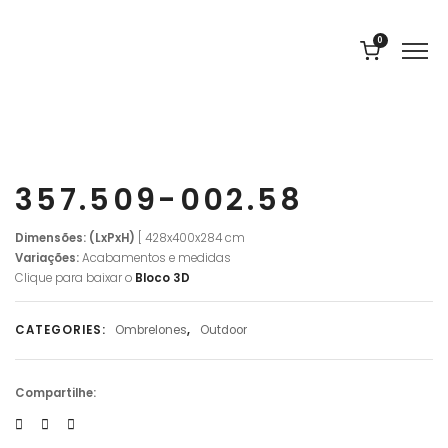
0
357.509-002.58
Dimensões: (LxPxH)
[ 428x400x284 cm
Variações:
Acabamentos e medidas
Clique para baixar o
Bloco 3D
CATEGORIES:
Ombrelones
,
Outdoor
Compartilhe: