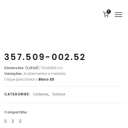
0
357.509-002.52
Dimensões: (LxPxH)
[ 55x61x84 cm
Variações:
Acabamentos e medidas
Clique para baixar o
Bloco 3D
CATEGORIES:
Cadeiras
,
Outdoor
Compartilhe: