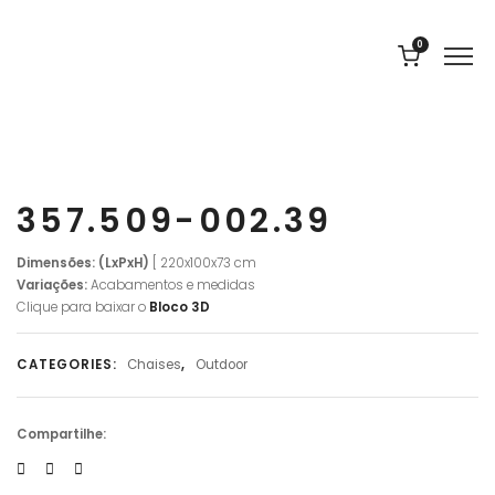
0
357.509-002.39
Dimensões: (LxPxH)
[ 220x100x73 cm
Variações:
Acabamentos e medidas
Clique para baixar o
Bloco 3D
CATEGORIES:
Chaises
,
Outdoor
Compartilhe: