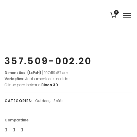
0
357.509-002.20
Dimensões: (LxPxH)
[ 197x119x87 cm
Variações:
Acabamentos e medidas
Clique para baixar o
Bloco 3D
CATEGORIES:
Outdoor
,
Sofás
Compartilhe: