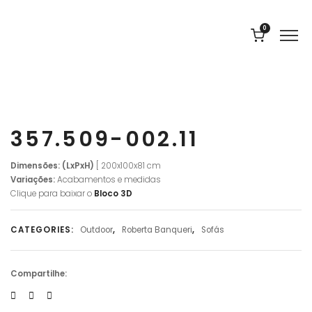
0
357.509-002.11
Dimensões: (LxPxH)
[ 200x100x81 cm
Variações:
Acabamentos e medidas
Clique para baixar o
Bloco 3D
CATEGORIES:
Outdoor
,
Roberta Banqueri
,
Sofás
Compartilhe: