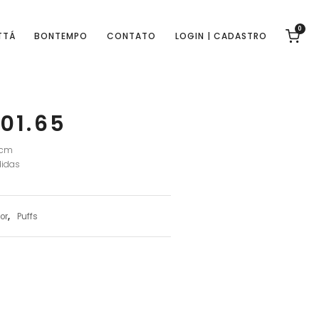
0
TTÁ
BONTEMPO
CONTATO
LOGIN | CADASTRO
01.65
 cm
idas
or
,
Puffs