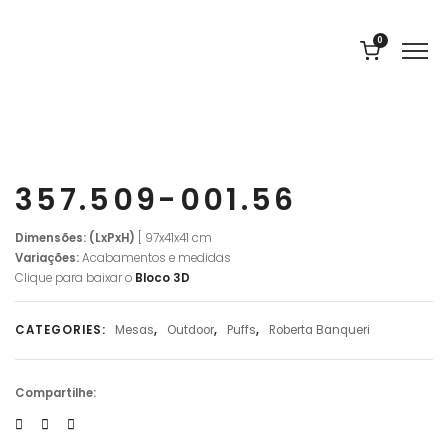
0
357.509-001.56
Dimensões: (LxPxH)
[ 97x41x41 cm
Variações:
Acabamentos e medidas
Clique para baixar o
Bloco 3D
CATEGORIES:
Mesas
,
Outdoor
,
Puffs
,
Roberta Banqueri
Compartilhe: