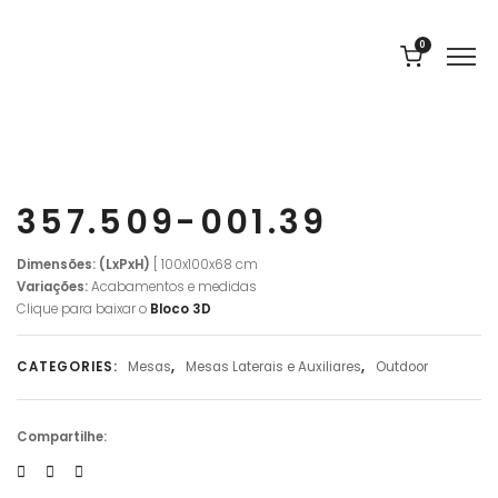
0
357.509-001.39
Dimensões: (LxPxH)
[ 100x100x68 cm
Variações:
Acabamentos e medidas
Clique para baixar o
Bloco 3D
CATEGORIES:
Mesas
,
Mesas Laterais e Auxiliares
,
Outdoor
Compartilhe: