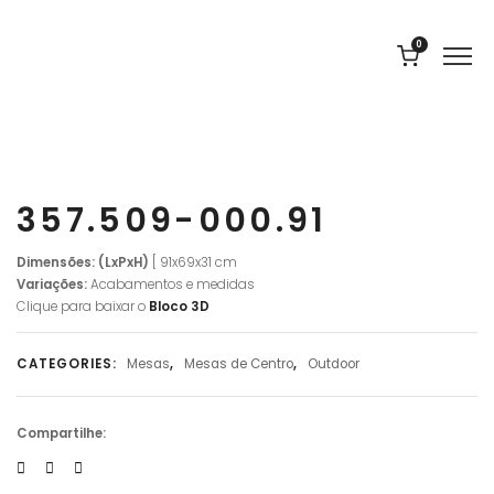
0
357.509-000.91
Dimensões: (LxPxH)
[ 91x69x31 cm
Variações:
Acabamentos e medidas
Clique para baixar o
Bloco 3D
CATEGORIES:
Mesas
,
Mesas de Centro
,
Outdoor
Compartilhe: