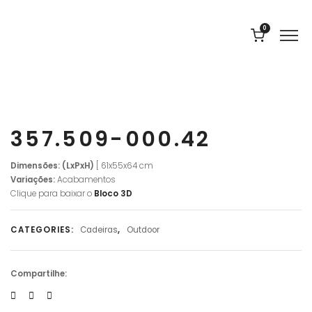
0
357.509-000.42
Dimensões: (LxPxH)
[ 61x55x64 cm
Variações:
Acabamentos
Clique para baixar o
Bloco 3D
CATEGORIES:
Cadeiras
,
Outdoor
Compartilhe: