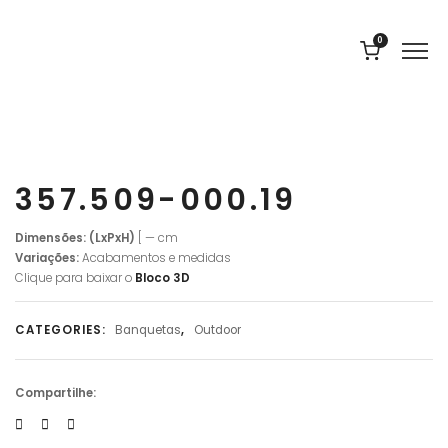
0
357.509-000.19
Dimensões: (LxPxH)
[ — cm
Variações:
Acabamentos e medidas
Clique para baixar o
Bloco 3D
CATEGORIES:
Banquetas
,
Outdoor
Compartilhe: