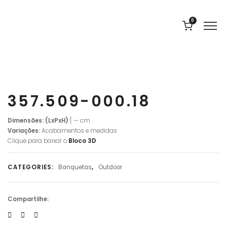
0
357.509-000.18
Dimensões: (LxPxH)
[ — cm
Variações:
Acabamentos e medidas
Clique para baixar o
Bloco 3D
CATEGORIES:
Banquetas
,
Outdoor
Compartilhe: