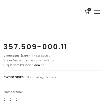
0
357.509-000.11
Dimensões: (LxPxH)
[ 46x55x105 cm
Variações:
Acabamentos e medidas
Clique para baixar o
Bloco 3D
CATEGORIES:
Banquetas
,
Outdoor
Compartilhe: