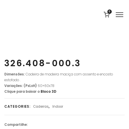
0
326.408-000.3
Dimensões:
Cadeira de madeira maciça com assento e encosto
estofado .
Variações:
(PxLxH)
60×60
x78
Clique para baixar o
Bloco
3D
CATEGORIES:
Cadeiras
,
Indoor
Compartilhe: