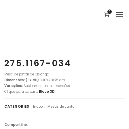
0
275.1167-034
M
esa de jantar de Oblonga
Dimensões: (PxLxH)
300x120x75 cm
Variações:
Acabamentos e dimensões
Clique para baixar o
Bloco
3D
CATEGORIES:
Indoor
,
Mesas de Jantar
Compartilhe: