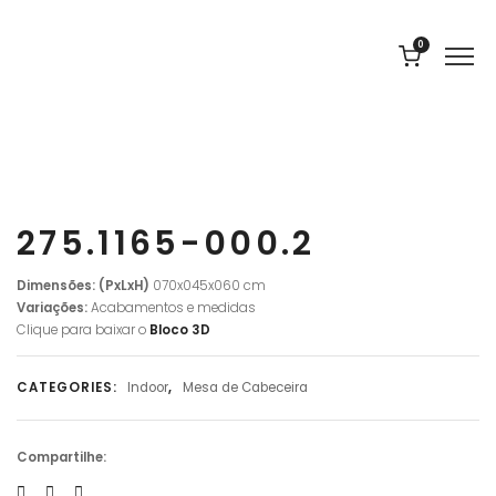
0
275.1165-000.2
Dimensões: (PxLxH)
070x045x060 cm
Variações:
Acabamentos e medidas
Clique para baixar o
Bloco
3D
CATEGORIES:
Indoor
,
Mesa de Cabeceira
Compartilhe: