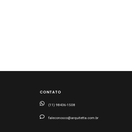
CONTATO
(11) 98436-1508
faleconosco@arquitetta.com.br