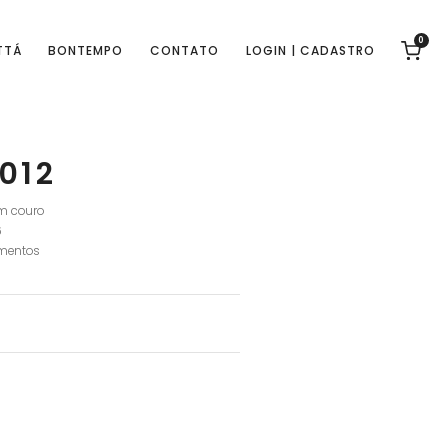
0
TTÁ
BONTEMPO
CONTATO
LOGIN | CADASTRO
012
m couro
6
mentos