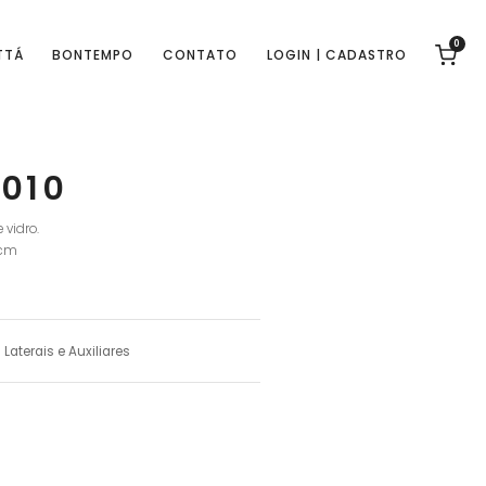
0
TTÁ
BONTEMPO
CONTATO
LOGIN | CADASTRO
-010
vidro.
 cm
Laterais e Auxiliares