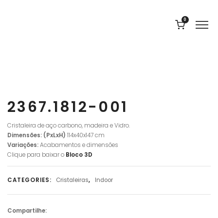
0
2367.1812-001
Cristaleira de aço carbono, madeira e Vidro.
Dimensões: (PxLxH)
114x40x147 cm
Variações:
Acabamentos e dimensões
Clique para baixar o
Bloco
3D
CATEGORIES:
Cristaleiras
,
Indoor
Compartilhe: